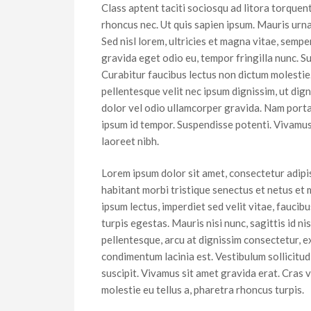
Class aptent taciti sociosqu ad litora torque
rhoncus nec. Ut quis sapien ipsum. Mauris urna 
Sed nisl lorem, ultricies et magna vitae, sempe
gravida eget odio eu, tempor fringilla nunc. S
Curabitur faucibus lectus non dictum molestie
pellentesque velit nec ipsum dignissim, ut dign
dolor vel odio ullamcorper gravida. Nam porta,
ipsum id tempor. Suspendisse potenti. Vivamus 
laoreet nibh.
Lorem ipsum dolor sit amet, consectetur adipis
habitant morbi tristique senectus et netus et 
ipsum lectus, imperdiet sed velit vitae, faucib
turpis egestas. Mauris nisi nunc, sagittis id ni
pellentesque, arcu at dignissim consectetur, e
condimentum lacinia est. Vestibulum sollicitud
suscipit. Vivamus sit amet gravida erat. Cras v
molestie eu tellus a, pharetra rhoncus turpis.