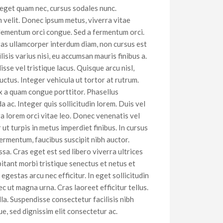
 eget quam nec, cursus sodales nunc.
m velit. Donec ipsum metus, viverra vitae
n elementum orci congue. Sed a fermentum orci.
ras ullamcorper interdum diam, non cursus est
isis varius nisi, eu accumsan mauris finibus a.
sse vel tristique lacus. Quisque arcu nisl,
ctus. Integer vehicula ut tortor at rutrum.
x a quam congue porttitor. Phasellus
a ac. Integer quis sollicitudin lorem. Duis vel
ra lorem orci vitae leo. Donec venenatis vel
t turpis in metus imperdiet finibus. In cursus
fermentum, faucibus suscipit nibh auctor.
a. Cras eget est sed libero viverra ultrices
abitant morbi tristique senectus et netus et
egestas arcu nec efficitur. In eget sollicitudin
c ut magna urna. Cras laoreet efficitur tellus.
la. Suspendisse consectetur facilisis nibh
e, sed dignissim elit consectetur ac.