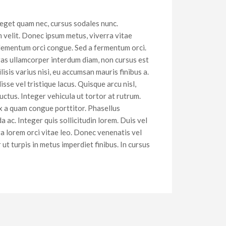
 eget quam nec, cursus sodales nunc.
m velit. Donec ipsum metus, viverra vitae
n elementum orci congue. Sed a fermentum orci.
ras ullamcorper interdum diam, non cursus est
isis varius nisi, eu accumsan mauris finibus a.
sse vel tristique lacus. Quisque arcu nisl,
ctus. Integer vehicula ut tortor at rutrum.
x a quam congue porttitor. Phasellus
a ac. Integer quis sollicitudin lorem. Duis vel
ra lorem orci vitae leo. Donec venenatis vel
t turpis in metus imperdiet finibus. In cursus