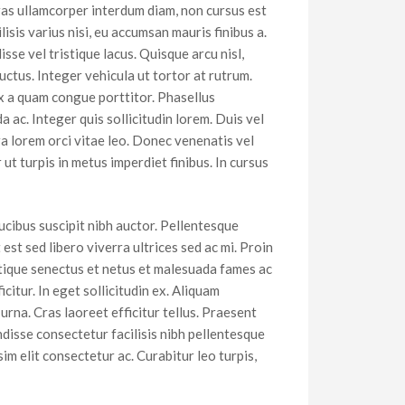
ras ullamcorper interdum diam, non cursus est
isis varius nisi, eu accumsan mauris finibus a.
sse vel tristique lacus. Quisque arcu nisl,
ctus. Integer vehicula ut tortor at rutrum.
x a quam congue porttitor. Phasellus
a ac. Integer quis sollicitudin lorem. Duis vel
ra lorem orci vitae leo. Donec venenatis vel
t turpis in metus imperdiet finibus. In cursus
ucibus suscipit nibh auctor. Pellentesque
st sed libero viverra ultrices sed ac mi. Proin
istique senectus et netus et malesuada fames ac
citur. In eget sollicitudin ex. Aliquam
rna. Cras laoreet efficitur tellus. Praesent
ndisse consectetur facilisis nibh pellentesque
im elit consectetur ac. Curabitur leo turpis,