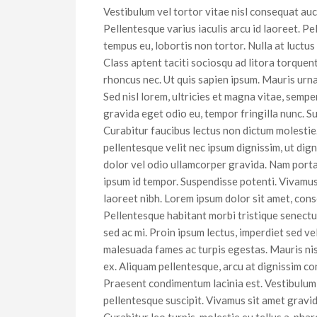
Vestibulum vel tortor vitae nisl consequat au
Pellentesque varius iaculis arcu id laoreet. P
tempus eu, lobortis non tortor. Nulla at luctus
Class aptent taciti sociosqu ad litora torque
rhoncus nec. Ut quis sapien ipsum. Mauris urna 
Sed nisl lorem, ultricies et magna vitae, sempe
gravida eget odio eu, tempor fringilla nunc. S
Curabitur faucibus lectus non dictum molestie
pellentesque velit nec ipsum dignissim, ut dign
dolor vel odio ullamcorper gravida. Nam porta,
ipsum id tempor. Suspendisse potenti. Vivamus 
laoreet nibh. Lorem ipsum dolor sit amet, cons
Pellentesque habitant morbi tristique senectus
sed ac mi. Proin ipsum lectus, imperdiet sed ve
malesuada fames ac turpis egestas. Mauris nisi 
ex. Aliquam pellentesque, arcu at dignissim co
Praesent condimentum lacinia est. Vestibulum s
pellentesque suscipit. Vivamus sit amet gravida
Curabitur leo turpis, molestie eu tellus a, pha