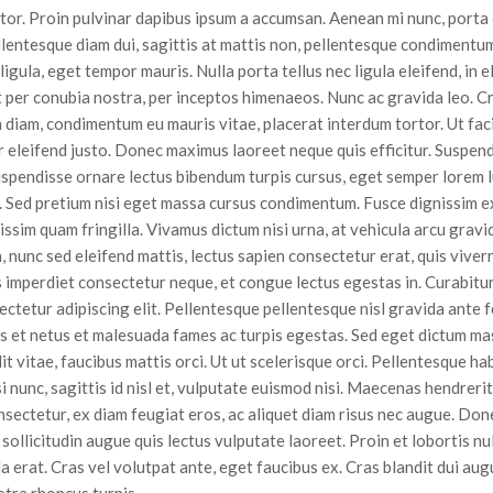
ctor. Proin pulvinar dapibus ipsum a accumsan. Aenean mi nunc, porta
ellentesque diam dui, sagittis at mattis non, pellentesque condimentu
 ligula, eget tempor mauris. Nulla porta tellus nec ligula eleifend, i
nt per conubia nostra, per inceptos himenaeos. Nunc ac gravida leo. C
diam, condimentum eu mauris vitae, placerat interdum tortor. Ut facil
r eleifend justo. Donec maximus laoreet neque quis efficitur. Suspendi
uspendisse ornare lectus bibendum turpis cursus, eget semper lorem lu
. Sed pretium nisi eget massa cursus condimentum. Fusce dignissim e
issim quam fringilla. Vivamus dictum nisi urna, at vehicula arcu gravid
 nunc sed eleifend mattis, lectus sapien consectetur erat, quis viver
imperdiet consectetur neque, et congue lectus egestas in. Curabitur u
ectetur adipiscing elit. Pellentesque pellentesque nisl gravida ante 
 et netus et malesuada fames ac turpis egestas. Sed eget dictum mass
lit vitae, faucibus mattis orci. Ut ut scelerisque orci. Pellentesque h
nunc, sagittis id nisl et, vulputate euismod nisi. Maecenas hendrerit 
nsectetur, ex diam feugiat eros, ac aliquet diam risus nec augue. Done
ollicitudin augue quis lectus vulputate laoreet. Proin et lobortis nul
 erat. Cras vel volutpat ante, eget faucibus ex. Cras blandit dui augu
retra rhoncus turpis.