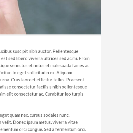
ucibus suscipit nibh auctor. Pellentesque
st sed libero viverra ultrices sed ac mi. Proin
istique senectus et netus et malesuada fames ac
citur. In eget sollicitudin ex. Aliquam
rna. Cras laoreet efficitur tellus. Praesent
ndisse consectetur facilisis nibh pellentesque
im elit consectetur ac. Curabitur leo turpis,
 eget quam nec, cursus sodales nunc.
m velit. Donec ipsum metus, viverra vitae
n elementum orci congue. Sed a fermentum orci.