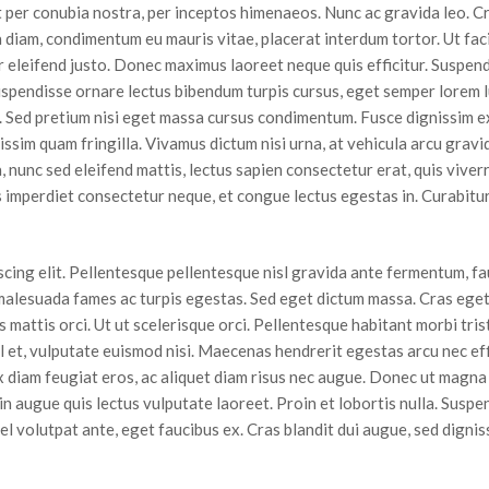
nt per conubia nostra, per inceptos himenaeos. Nunc ac gravida leo. C
diam, condimentum eu mauris vitae, placerat interdum tortor. Ut facil
r eleifend justo. Donec maximus laoreet neque quis efficitur. Suspendi
uspendisse ornare lectus bibendum turpis cursus, eget semper lorem lu
. Sed pretium nisi eget massa cursus condimentum. Fusce dignissim e
issim quam fringilla. Vivamus dictum nisi urna, at vehicula arcu gravid
 nunc sed eleifend mattis, lectus sapien consectetur erat, quis viver
imperdiet consectetur neque, et congue lectus egestas in. Curabitur u
cing elit. Pellentesque pellentesque nisl gravida ante fermentum, fa
malesuada fames ac turpis egestas. Sed eget dictum massa. Cras eget e
us mattis orci. Ut ut scelerisque orci. Pellentesque habitant morbi tr
sl et, vulputate euismod nisi. Maecenas hendrerit egestas arcu nec effi
x diam feugiat eros, ac aliquet diam risus nec augue. Donec ut magna u
in augue quis lectus vulputate laoreet. Proin et lobortis nulla. Suspe
el volutpat ante, eget faucibus ex. Cras blandit dui augue, sed digniss