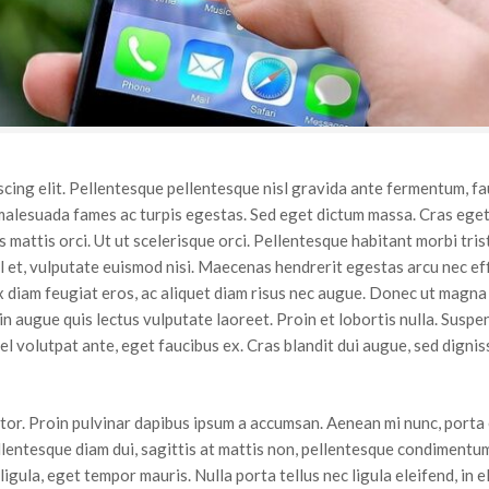
cing elit. Pellentesque pellentesque nisl gravida ante fermentum, fa
malesuada fames ac turpis egestas. Sed eget dictum massa. Cras eget e
us mattis orci. Ut ut scelerisque orci. Pellentesque habitant morbi tr
sl et, vulputate euismod nisi. Maecenas hendrerit egestas arcu nec effi
x diam feugiat eros, ac aliquet diam risus nec augue. Donec ut magna u
in augue quis lectus vulputate laoreet. Proin et lobortis nulla. Suspe
el volutpat ante, eget faucibus ex. Cras blandit dui augue, sed digniss
ctor. Proin pulvinar dapibus ipsum a accumsan. Aenean mi nunc, porta
ellentesque diam dui, sagittis at mattis non, pellentesque condimentu
 ligula, eget tempor mauris. Nulla porta tellus nec ligula eleifend, i