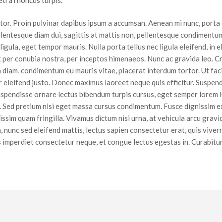
ctor. Proin pulvinar dapibus ipsum a accumsan. Aenean mi nunc, porta
ellentesque diam dui, sagittis at mattis non, pellentesque condimentu
 ligula, eget tempor mauris. Nulla porta tellus nec ligula eleifend, i
nt per conubia nostra, per inceptos himenaeos. Nunc ac gravida leo. C
diam, condimentum eu mauris vitae, placerat interdum tortor. Ut facil
r eleifend justo. Donec maximus laoreet neque quis efficitur. Suspendi
uspendisse ornare lectus bibendum turpis cursus, eget semper lorem lu
. Sed pretium nisi eget massa cursus condimentum. Fusce dignissim e
issim quam fringilla. Vivamus dictum nisi urna, at vehicula arcu gravid
 nunc sed eleifend mattis, lectus sapien consectetur erat, quis viver
imperdiet consectetur neque, et congue lectus egestas in. Curabitur u